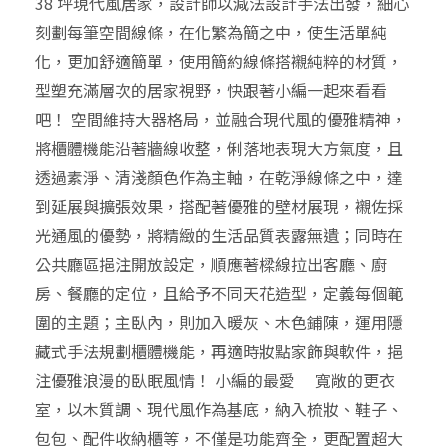
38 坪現代風居家，設計師以減法設計手法出發，細心
刻劃每筆空間線條，在化繁為簡之中，使生活單純
化，更加舒適簡單，使用簡約線條搭襯純粹的材質，
型塑充滿層次的居家視野，快跟著小編一起來看看
吧！ 空間維持大器格局，並融合現代風的優雅精神，
將櫃體機能沿著牆線收整，俐落地表現大方氣度，且
透過素淨、清淺顏色作為主軸，在乾淨線條之中，達
到延展與擴張效果，搭配著優雅的壁材展現，襯佐採
光通風的優勢，將精緻的生活品質表露無遺；同時在
公共廳區挹注開放設定，順應著樑線拉出客廳、廚
房、餐廳的定位，且給予不同天花造型，定義每個範
圍的主題；主臥內，則加入暖灰、木色鋪陳，運用隱
藏式手法規劃櫃體機能，再適時妝點家飾與軟件，挹
注優雅浪漫的臥眠風情！ 小編的最愛 寬敞的更衣
室，以木質調、現代風作為基底，納入梳妝、鞋子、
包包、配件收納櫃等，不僅是功能齊全，更配置超大