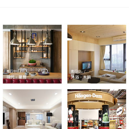
進行中
進行中
現代．巢居
沐浴．木韻